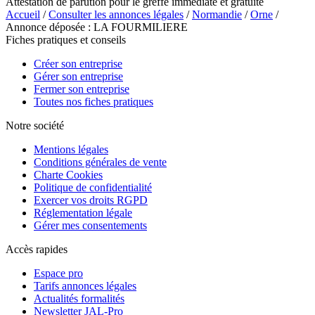
Attestation de parution pour le greffe immédiate et gratuite
Accueil
/
Consulter les annonces légales
/
Normandie
/
Orne
/
Annonce déposée : LA FOURMILIERE
Fiches pratiques et conseils
Créer son entreprise
Gérer son entreprise
Fermer son entreprise
Toutes nos fiches pratiques
Notre société
Mentions légales
Conditions générales de vente
Charte Cookies
Politique de confidentialité
Exercer vos droits RGPD
Réglementation légale
Gérer mes consentements
Accès rapides
Espace pro
Tarifs annonces légales
Actualités formalités
Newsletter JAL-Pro