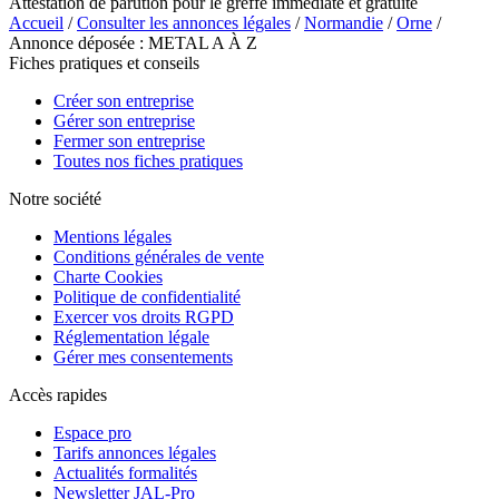
Attestation de parution pour le greffe immédiate et gratuite
Accueil
/
Consulter les annonces légales
/
Normandie
/
Orne
/
Annonce déposée : METAL A À Z
Fiches pratiques et conseils
Créer son entreprise
Gérer son entreprise
Fermer son entreprise
Toutes nos fiches pratiques
Notre société
Mentions légales
Conditions générales de vente
Charte Cookies
Politique de confidentialité
Exercer vos droits RGPD
Réglementation légale
Gérer mes consentements
Accès rapides
Espace pro
Tarifs annonces légales
Actualités formalités
Newsletter JAL-Pro