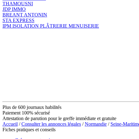
THAMOUSNI
JDP IMMO
BREANT ANTONIN
STA EXPRESS
IPM ISOLATION PLÂTRERIE MENUISERIE
Plus de 600 journaux habilités
Paiement 100% sécurisé
Attestation de parution pour le greffe immédiate et gratuite
Accueil
/
Consulter les annonces légales
/
Normandie
/
Seine-Maritim
Fiches pratiques et conseils