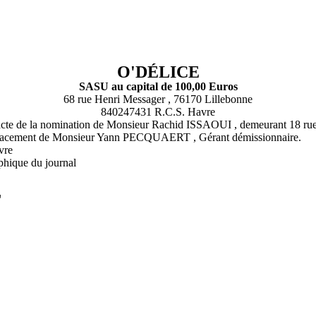
O'DÉLICE
SASU au capital de 100,00 Euros
68 rue Henri Messager , 76170 Lillebonne
840247431 R.C.S. Havre
is acte de la nomination de Monsieur Rachid ISSAOUI , demeurant 18 ru
remplacement de Monsieur Yann PECQUAERT , Gérant démissionnaire.
vre
phique du journal
L