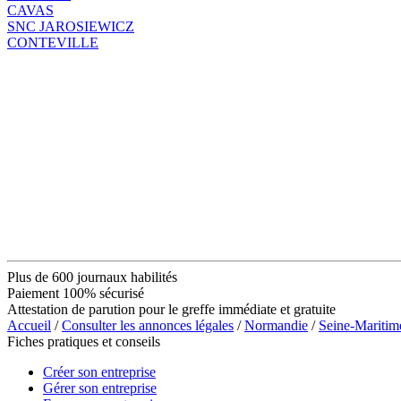
CAVAS
SNC JAROSIEWICZ
CONTEVILLE
Plus de 600 journaux habilités
Paiement 100% sécurisé
Attestation de parution pour le greffe immédiate et gratuite
Accueil
/
Consulter les annonces légales
/
Normandie
/
Seine-Maritim
Fiches pratiques et conseils
Créer son entreprise
Gérer son entreprise