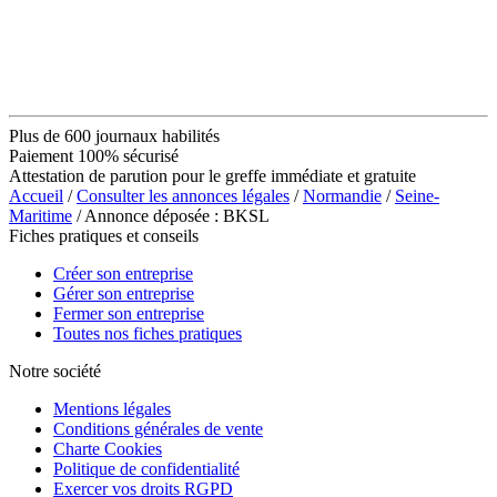
Plus de 600 journaux habilités
Paiement 100% sécurisé
Attestation de parution pour le greffe immédiate et gratuite
Accueil
/
Consulter les annonces légales
/
Normandie
/
Seine-
Maritime
/ Annonce déposée : BKSL
Fiches pratiques et conseils
Créer son entreprise
Gérer son entreprise
Fermer son entreprise
Toutes nos fiches pratiques
Notre société
Mentions légales
Conditions générales de vente
Charte Cookies
Politique de confidentialité
Exercer vos droits RGPD