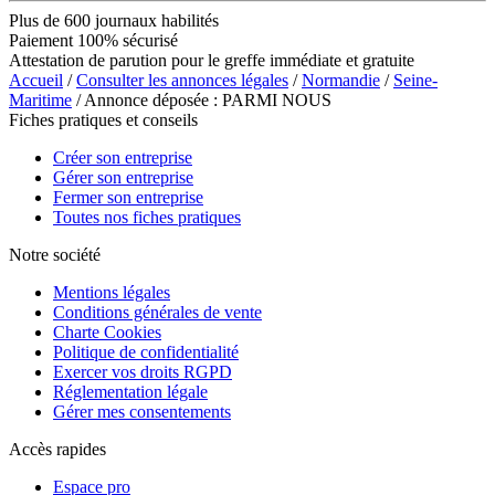
Plus de 600 journaux habilités
Paiement 100% sécurisé
Attestation de parution pour le greffe immédiate et gratuite
Accueil
/
Consulter les annonces légales
/
Normandie
/
Seine-
Maritime
/ Annonce déposée : PARMI NOUS
Fiches pratiques et conseils
Créer son entreprise
Gérer son entreprise
Fermer son entreprise
Toutes nos fiches pratiques
Notre société
Mentions légales
Conditions générales de vente
Charte Cookies
Politique de confidentialité
Exercer vos droits RGPD
Réglementation légale
Gérer mes consentements
Accès rapides
Espace pro