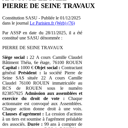
PIERRE DE SEINE TRAVAUX
Constitution SASU - Publiée le 01/12/2025
dans le journal
Le Parisien.fr (Web) (76)
Par ASSP en date du 28/11/2025, il a été
constitué une SASU dénommée :
PIERRE DE SEINE TRAVAUX
Siège social :
22 A cours Camille Claudel
Bâtiment Théia, 6e étage, 76100 ROUEN
Capital :
1000 €
Objet social :
Contractant
général
Président :
la société Pierre de
Seine SAS située 22 A cours Camille
Claudel 76100 ROUEN immatriculée au
RCS de ROUEN sous le numéro
823857925
Admission aux assemblées et
exercice du droit de vote :
Chaque
actionnaire est convoqué aux Assemblées.
Chaque action donne droit à une voix.
Clauses d'agrément :
La cession d'actions
à un tiers est soumise à l'agrément préalable
des associés.
Durée :
99 ans à compter de