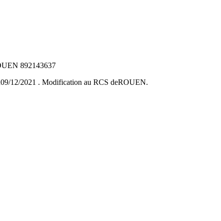
SROUEN 892143637
er du09/12/2021 . Modification au RCS deROUEN.