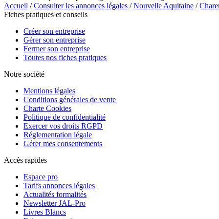
Accueil
/
Consulter les annonces légales
/
Nouvelle Aquitaine
/
Chare
Fiches pratiques et conseils
Créer son entreprise
Gérer son entreprise
Fermer son entreprise
Toutes nos fiches pratiques
Notre société
Mentions légales
Conditions générales de vente
Charte Cookies
Politique de confidentialité
Exercer vos droits RGPD
Réglementation légale
Gérer mes consentements
Accès rapides
Espace pro
Tarifs annonces légales
Actualités formalités
Newsletter JAL-Pro
Livres Blancs