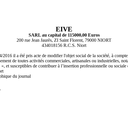
EIVE
SARL au capital de 115000,00 Euros
200 rue Jean Jaurès, ZI Saint Florent, 79000 NIORT
434018156 R.C.S. Niort
016 il a été pris acte de modifier l'objet social de la société, à compt
pement de toutes activités commerciales, artisanales ou industrielles, no
, et susceptibles de contribuer à l’insertion professionnelle ou sociale 
rt
phique du journal
L