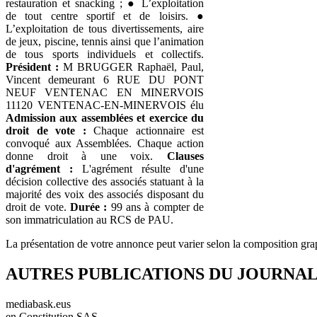
restauration et snacking ; ● L’exploitation
de tout centre sportif et de loisirs. ●
L’exploitation de tous divertissements, aire
de jeux, piscine, tennis ainsi que l’animation
de tous sports individuels et collectifs.
Président :
M BRUGGER Raphaël, Paul,
Vincent demeurant 6 RUE DU PONT
NEUF VENTENAC EN MINERVOIS
11120 VENTENAC-EN-MINERVOIS élu
Admission aux assemblées et exercice du
droit de vote :
Chaque actionnaire est
convoqué aux Assemblées. Chaque action
donne droit à une voix.
Clauses
d'agrément :
L'agrément résulte d'une
décision collective des associés statuant à la
majorité des voix des associés disposant du
droit de vote.
Durée :
99 ans à compter de
son immatriculation au RCS de PAU.
La présentation de votre annonce peut varier selon la composition gra
AUTRES PUBLICATIONS DU JOURNA
mediabask.eus
en Constitution SAS