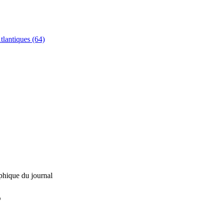
tlantiques (64)
phique du journal
L