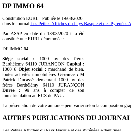
DP IMMO 64
Constitution EURL - Publiée le 19/08/2020
dans le journal
Les Petites Affiches du Pays Basque et des Pyrénées A
Par ASSP en date du 13/08/2020 il a été
constitué une EURL dénommée :
DP IMMO 64
Siège social :
1009 av des frères
Barthélémy 64110 JURANÇON
Capital :
1000 €
Objet social :
marchand de bien,
toutes activités immobilières
Gérance :
M
Patrick Ducassé demeurant 1009 av des
frères Barthélémy 64110 JURANÇON
Durée :
99 ans à compter de son
immatriculation au RCS de PAU.
La présentation de votre annonce peut varier selon la composition gra
AUTRES PUBLICATIONS DU JOURNA
Les Petites Affiches du Pays Basque et des Pyrénées Atlantiques