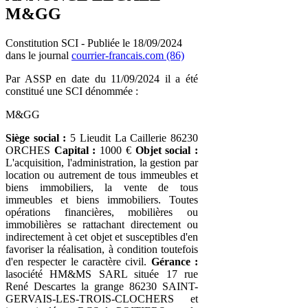
M&GG
Constitution SCI - Publiée le 18/09/2024
dans le journal
courrier-francais.com (86)
Par ASSP en date du 11/09/2024 il a été
constitué une SCI dénommée :
M&GG
Siège social :
5 Lieudit La Caillerie 86230
ORCHES
Capital :
1000 €
Objet social :
L'acquisition, l'administration, la gestion par
location ou autrement de tous immeubles et
biens immobiliers, la vente de tous
immeubles et biens immobiliers. Toutes
opérations financières, mobilières ou
immobilières se rattachant directement ou
indirectement à cet objet et susceptibles d'en
favoriser la réalisation, à condition toutefois
d'en respecter le caractère civil.
Gérance :
lasociété HM&MS SARL située 17 rue
René Descartes la grange 86230 SAINT-
GERVAIS-LES-TROIS-CLOCHERS et