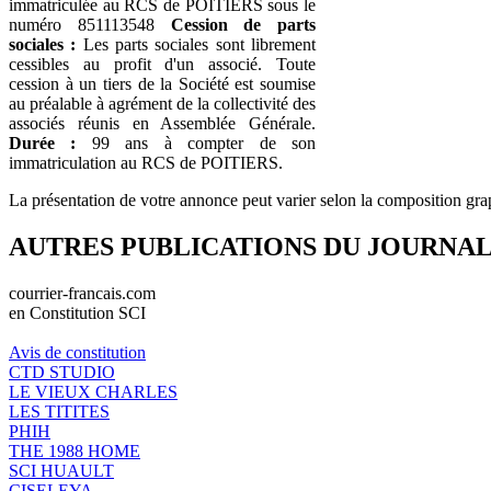
immatriculée au RCS de POITIERS sous le
numéro 851113548
Cession de parts
sociales :
Les parts sociales sont librement
cessibles au profit d'un associé. Toute
cession à un tiers de la Société est soumise
au préalable à agrément de la collectivité des
associés réunis en Assemblée Générale.
Durée :
99 ans à compter de son
immatriculation au RCS de POITIERS.
La présentation de votre annonce peut varier selon la composition gra
AUTRES PUBLICATIONS DU JOURNA
courrier-francais.com
en Constitution SCI
Avis de constitution
CTD STUDIO
LE VIEUX CHARLES
LES TITITES
PHIH
THE 1988 HOME
SCI HUAULT
CISELEYA