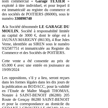
nom commercial «
Garage TEXIER
»
exploité à titre individuel, et pour lequel il
est immatriculé au registre du commerce et
des sociétés de POITIERS (86000), sous le
numéro
330890740
A
la Société dénommée
LE GARAGE DU
MOULIN
, Société à responsabilité limitée
au capital de 3000 €, dont le siège est à
JAUNAY-MARIGNY (86130), 4 Rue Jules
Verne, identifiée au SIREN sous le numéro
932587751 et immatriculée au Registre du
Commerce et des Sociétés de POITIERS.
Cette vente a été consentie au prix de
65.000 € avec une entrée en jouissance au
19/09/2024
Les oppositions, s’il y a lieu, seront reçues
dans les formes légales dans les dix jours de
la publication au BODACC, pour la validité
en l’Etude de Maître Magali THOMAS,
Notaire à SAINT-BENOIT (86280) 205
Route de Gençay 86280 SAINT-BENOIT
et pour la correspondance au domicile du