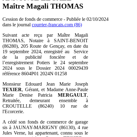
Maître Magali THOMAS
Cession de fonds de commerce - Publiée le 02/10/2024
dans le journal
courrier-francais.com (86)
Suivant acte reçu par Maître Magali
THOMAS, Notaire à SAINT-BENOIT
(86280), 205 Route de Gençay, en date du
19 septembre 2024, enregistré au Service
de la publicité foncière et de
l’enregistrement Potiers le 24 septembre
2024 sous le Dossier 2024 00029439
référence 8604P01 2024N 01258
Monsieur Edouard Jean Marie Joseph
TEXIER
, Gérant, et Madame Anne-Paule
Marie Denise Patricia
MERGAULT
,
Retraitée, demeurant ensemble à
CROUTELLE (86240) 10 rue de
l'Ecorcerie.
A cédé son fonds de commerce de garage
sis à JAUNAY-MARIGNY (86130), 4 rue
Jules Verne, lui appartenant, connu sous le