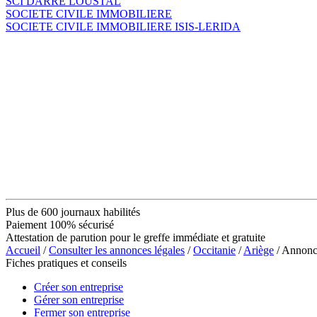
SCI DARRÉ LOUSTAL
SOCIETE CIVILE IMMOBILIERE
SOCIETE CIVILE IMMOBILIERE ISIS-LERIDA
Plus de 600 journaux habilités
Paiement 100% sécurisé
Attestation de parution pour le greffe immédiate et gratuite
Accueil
/
Consulter les annonces légales
/
Occitanie
/
Ariège
/ Annon
Fiches pratiques et conseils
Créer son entreprise
Gérer son entreprise
Fermer son entreprise