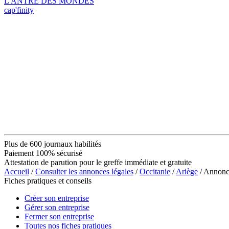
L'ANTRE DES MONDES
cap'finity
Plus de 600 journaux habilités
Paiement 100% sécurisé
Attestation de parution pour le greffe immédiate et gratuite
Accueil
/
Consulter les annonces légales
/
Occitanie
/
Ariège
/ Annonce
Fiches pratiques et conseils
Créer son entreprise
Gérer son entreprise
Fermer son entreprise
Toutes nos fiches pratiques