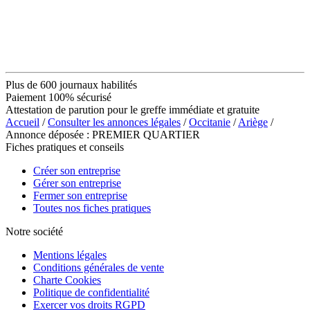
Plus de 600 journaux habilités
Paiement 100% sécurisé
Attestation de parution pour le greffe immédiate et gratuite
Accueil
/
Consulter les annonces légales
/
Occitanie
/
Ariège
/
Annonce déposée : PREMIER QUARTIER
Fiches pratiques et conseils
Créer son entreprise
Gérer son entreprise
Fermer son entreprise
Toutes nos fiches pratiques
Notre société
Mentions légales
Conditions générales de vente
Charte Cookies
Politique de confidentialité
Exercer vos droits RGPD