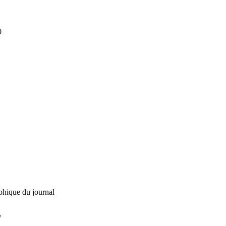
0
phique du journal
L