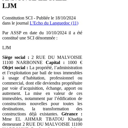
LJM
Constitution SCI - Publiée le 18/10/2024
dans le journal
L'Echo du Languedoc (11)
Par ASSP en date du 10/10/2024 il a été
constitué une SCI dénommée :
LJM
Siège social :
2 RUE DU MALVOISIE
11100 NARBONNE
Capital :
1000 €
Objet social :
La propriété, l’administration
et l’exploitation par bail de tous immeubles
à usage d’habitation, professionnel ou
commercial, dont elle deviendra propriétaire
par voie d’acquisition, échange, apport ou
autrement. La mise en valeur de ces
immeubles, notamment par l’édification de
constructions nouvelles pour toutes les
destinations, la transformation des
constructions déjà existantes.
Gérance :
Mme EL AHMAR TBATOU Khadija
demeurant 2 RUE DU MALVOISIE 11100