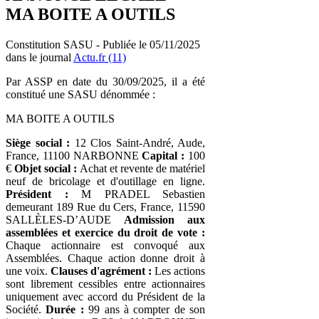
MA BOITE A OUTILS
Constitution SASU - Publiée le 05/11/2025
dans le journal
Actu.fr (11)
Par ASSP en date du 30/09/2025, il a été
constitué une SASU dénommée :
MA BOITE A OUTILS
Siège social :
12 Clos Saint-André, Aude,
France, 11100 NARBONNE
Capital :
100
€
Objet social :
Achat et revente de matériel
neuf de bricolage et d'outillage en ligne.
Président :
M PRADEL Sebastien
demeurant 189 Rue du Cers, France, 11590
SALLÈLES-D’AUDE
Admission aux
assemblées et exercice du droit de vote :
Chaque actionnaire est convoqué aux
Assemblées. Chaque action donne droit à
une voix.
Clauses d'agrément :
Les actions
sont librement cessibles entre actionnaires
uniquement avec accord du Président de la
Société.
Durée :
99 ans à compter de son