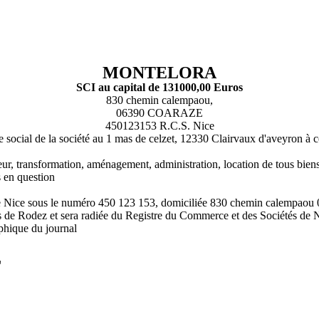
MONTELORA
SCI au capital de 131000,00 Euros
830 chemin calempaou,
06390 COARAZE
450123153 R.C.S. Nice
ège social de la société au 1 mas de celzet, 12330 Clairvaux d'aveyron à
leur, transformation, aménagement, administration, location de tous biens 
s en question
S de Nice sous le numéro 450 123 153, domiciliée 830 chemin calemp
s de Rodez et sera radiée du Registre du Commerce et des Sociétés de 
phique du journal
L