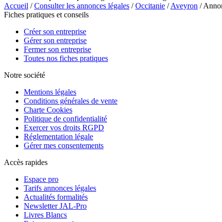
Accueil
/
Consulter les annonces légales
/
Occitanie
/
Aveyron
/ Anno
Fiches pratiques et conseils
Créer son entreprise
Gérer son entreprise
Fermer son entreprise
Toutes nos fiches pratiques
Notre société
Mentions légales
Conditions générales de vente
Charte Cookies
Politique de confidentialité
Exercer vos droits RGPD
Réglementation légale
Gérer mes consentements
Accès rapides
Espace pro
Tarifs annonces légales
Actualités formalités
Newsletter JAL-Pro
Livres Blancs