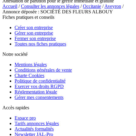
Attestation de parution pour le greffe immédiate et gratuite
Accueil
/
Consulter les annonces légales
/
Occitanie
/
Aveyron
/
Annonce déposée : SOCIÉTÉ DES FLEURS ALBOUY
Fiches pratiques et conseils
Créer son entreprise
Gérer son entreprise
Fermer son entreprise
Toutes nos fiches pratiques
Notre société
Mentions légales
Conditions générales de vente
Charte Cookies
Politique de confidentialité
Exercer vos droits RGPD
Réglementation légale
Gérer mes consentements
Accès rapides
Espace pro
Tarifs annonces légales
Actualités formalités
Newsletter JAL-Pro