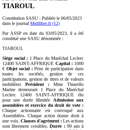
TIAROUL
Constitution SASU - Publiée le 06/05/2023
dans le journal
Midilibre.fr (12)
Par ASSP en date du 03/05/2023, il a été
constitué une SASU dénommée :
TIAROUL
Siège social :
1 Place du Maréchal Leclerc
12400 SAINT-AFFRIQUE
Capital :
1000
€
Objet social :
Prise de participation dans
toutes les sociétés, gestion de ces
participations, gestion de titres et de valeurs
mobilières
Président :
Mme Thiarello
Marine demeurant 1 Place du Maréchal
Leclerc 12400 SAINT-AFFRIQUE élu
pour une durée illimitée
Admission aux
assemblées et exercice du droit de vote :
Chaque actionnaire est convoqué aux
Assemblées. Chaque action donne droit à
une voix.
Clauses d'agrément :
Les actions
sont librement cessibles.
Durée :
99 ans à