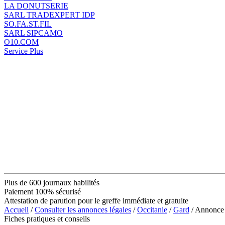
LA DONUTSERIE
SARL TRADEXPERT IDP
SO.FA.ST.FIL
SARL SIPCAMO
O10.COM
Service Plus
Plus de 600 journaux habilités
Paiement 100% sécurisé
Attestation de parution pour le greffe immédiate et gratuite
Accueil
/
Consulter les annonces légales
/
Occitanie
/
Gard
/ Annonc
Fiches pratiques et conseils