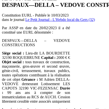
DESPAUX—DELLA – VEDOVE CONST
Constitution EURL - Publiée le 10/03/2023
dans le journal
Le Petit Journal - L'Hebdo local du Gers (32)
Par ASSP en date du 20/02/2023 il a été
constitué une EURL dénommée :
DESPAUX—DELLA – VEDOVE
CONSTRUCTIONS
Siège social :
Lieu-dit LA BOURDETTE
32190 ROQUEBRUNE
Capital :
2000 € €
Objet social :
tous travaux de construction,
maçonnerie, gros-œuvre et second œuvre,
génie-civil, terrassement, travaux publics,
toutes opérations contribuant à la réalisation
de cet objet
Gérance :
M Adrien DELLA-
VEDOVE demeurant Lotissement LES
CAPOTS 32190 VIC-FEZENSAC
Durée
:
99 ans ans à compter de son
immatriculation au RCS de AUCH. Cession
librement cessible entre associés uniquement