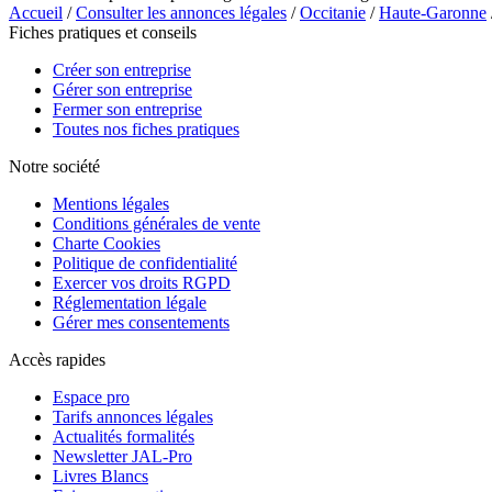
Accueil
/
Consulter les annonces légales
/
Occitanie
/
Haute-Garonne
Fiches pratiques et conseils
Créer son entreprise
Gérer son entreprise
Fermer son entreprise
Toutes nos fiches pratiques
Notre société
Mentions légales
Conditions générales de vente
Charte Cookies
Politique de confidentialité
Exercer vos droits RGPD
Réglementation légale
Gérer mes consentements
Accès rapides
Espace pro
Tarifs annonces légales
Actualités formalités
Newsletter JAL-Pro
Livres Blancs