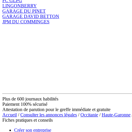
FC GLPG
LINGONBERRY
GARAGE DU PINET
GARAGE DAVID BETTON
JPM DU COMMINGES
Plus de 600 journaux habilités
Paiement 100% sécurisé
Attestation de parution pour le greffe immédiate et gratuite
Accueil
/
Consulter les annonces légales
/
Occitanie
/
Haute-Garonne
Fiches pratiques et conseils
Créer son entreprise