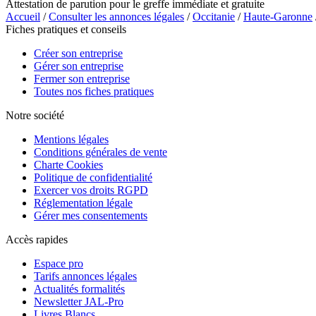
Attestation de parution pour le greffe immédiate et gratuite
Accueil
/
Consulter les annonces légales
/
Occitanie
/
Haute-Garonne
Fiches pratiques et conseils
Créer son entreprise
Gérer son entreprise
Fermer son entreprise
Toutes nos fiches pratiques
Notre société
Mentions légales
Conditions générales de vente
Charte Cookies
Politique de confidentialité
Exercer vos droits RGPD
Réglementation légale
Gérer mes consentements
Accès rapides
Espace pro
Tarifs annonces légales
Actualités formalités
Newsletter JAL-Pro
Livres Blancs