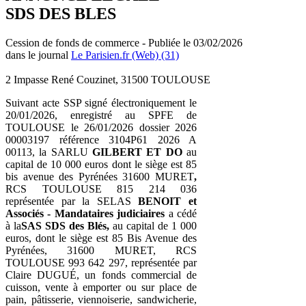
SDS DES BLES
Cession de fonds de commerce - Publiée le 03/02/2026
dans le journal
Le Parisien.fr (Web) (31)
2 Impasse René Couzinet, 31500 TOULOUSE
Suivant acte SSP signé électroniquement le
20/01/2026, enregistré au SPFE de
TOULOUSE le 26/01/2026 dossier 2026
00003197 référence 3104P61 2026 A
00113, la SARLU
GILBERT ET DO
au
capital de 10 000 euros dont le siège est 85
bis avenue des Pyrénées 31600 MURET
,
RCS TOULOUSE 815 214 036
représentée par la SELAS
BENOIT et
Associés - Mandataires judiciaires
a cédé
à la
SAS
SDS des Blés
,
au capital de 1 000
euros, dont le siège est 85 Bis Avenue des
Pyrénées, 31600 MURET, RCS
TOULOUSE 993 642 297, représentée par
Claire DUGUÉ, un fonds commercial de
cuisson, vente à emporter ou sur place de
pain, pâtisserie, viennoiserie, sandwicherie,