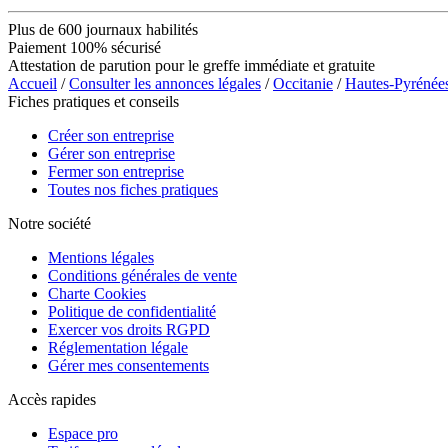
Plus de 600 journaux habilités
Paiement 100% sécurisé
Attestation de parution pour le greffe immédiate et gratuite
Accueil
/
Consulter les annonces légales
/
Occitanie
/
Hautes-Pyrénée
Fiches pratiques et conseils
Créer son entreprise
Gérer son entreprise
Fermer son entreprise
Toutes nos fiches pratiques
Notre société
Mentions légales
Conditions générales de vente
Charte Cookies
Politique de confidentialité
Exercer vos droits RGPD
Réglementation légale
Gérer mes consentements
Accès rapides
Espace pro