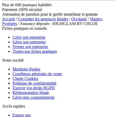
Plus de 600 journaux habilités
Paiement 100% sécurisé
Attestation de parution pour le greffe immédiate et gratuite
Accueil
/
Consulter les annonces légales
/
Occitanie
/
Hautes-
Pyrénées
/ Annonce déposée : HIGHGLAM BY CHLOE
Fiches pratiques et conseils
Créer son entreprise
Gérer son entreprise
Fermer son entreprise
Toutes nos fiches pratiques
Notre société
Mentions légales
Conditions générales de vente
Charte Cookies
Politique de confidentialité
Exercer vos droits RGPD
Réglementation légale
Gérer mes consentements
Accès rapides
Espace pro