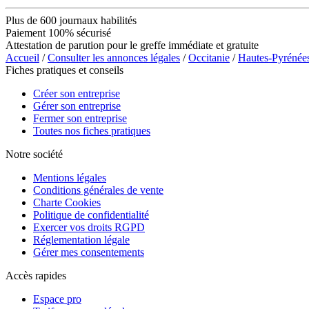
Plus de 600 journaux habilités
Paiement 100% sécurisé
Attestation de parution pour le greffe immédiate et gratuite
Accueil
/
Consulter les annonces légales
/
Occitanie
/
Hautes-Pyrénée
Fiches pratiques et conseils
Créer son entreprise
Gérer son entreprise
Fermer son entreprise
Toutes nos fiches pratiques
Notre société
Mentions légales
Conditions générales de vente
Charte Cookies
Politique de confidentialité
Exercer vos droits RGPD
Réglementation légale
Gérer mes consentements
Accès rapides
Espace pro