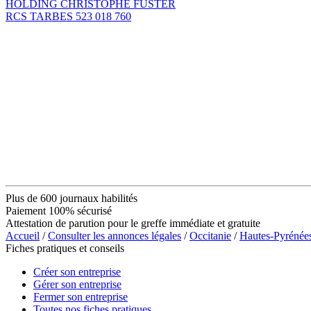
HOLDING CHRISTOPHE FUSTER
RCS TARBES 523 018 760
Plus de 600 journaux habilités
Paiement 100% sécurisé
Attestation de parution pour le greffe immédiate et gratuite
Accueil
/
Consulter les annonces légales
/
Occitanie
/
Hautes-Pyrénée
Fiches pratiques et conseils
Créer son entreprise
Gérer son entreprise
Fermer son entreprise
Toutes nos fiches pratiques