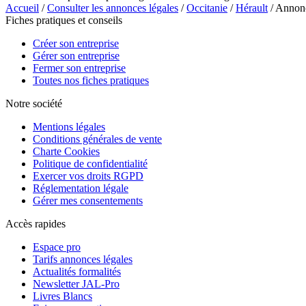
Accueil
/
Consulter les annonces légales
/
Occitanie
/
Hérault
/ Annon
Fiches pratiques et conseils
Créer son entreprise
Gérer son entreprise
Fermer son entreprise
Toutes nos fiches pratiques
Notre société
Mentions légales
Conditions générales de vente
Charte Cookies
Politique de confidentialité
Exercer vos droits RGPD
Réglementation légale
Gérer mes consentements
Accès rapides
Espace pro
Tarifs annonces légales
Actualités formalités
Newsletter JAL-Pro
Livres Blancs