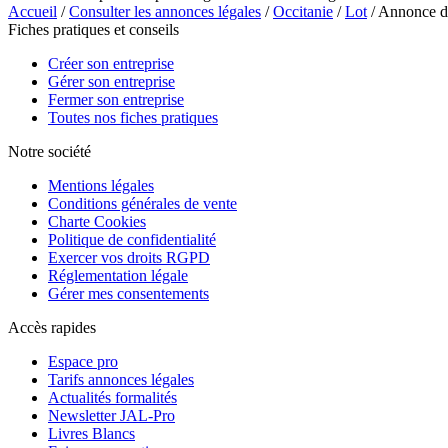
Accueil
/
Consulter les annonces légales
/
Occitanie
/
Lot
/ Annonce 
Fiches pratiques et conseils
Créer son entreprise
Gérer son entreprise
Fermer son entreprise
Toutes nos fiches pratiques
Notre société
Mentions légales
Conditions générales de vente
Charte Cookies
Politique de confidentialité
Exercer vos droits RGPD
Réglementation légale
Gérer mes consentements
Accès rapides
Espace pro
Tarifs annonces légales
Actualités formalités
Newsletter JAL-Pro
Livres Blancs