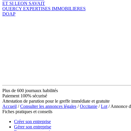
ET SI LEON SAVAIT
QUERCY EXPERTISES IMMOBILIERES
DOAP
Plus de 600 journaux habilités
Paiement 100% sécurisé
Attestation de parution pour le greffe immédiate et gratuite
Accueil
/
Consulter les annonces légales
/
Occitanie
/
Lot
/ Annonce 
Fiches pratiques et conseils
Créer son entreprise
Gérer son entreprise