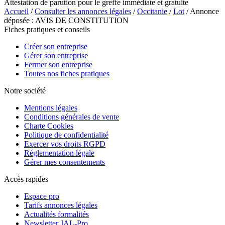
Attestation de parution pour le greffe immédiate et gratuite
Accueil
/
Consulter les annonces légales
/
Occitanie
/
Lot
/ Annonce
déposée : AVIS DE CONSTITUTION
Fiches pratiques et conseils
Créer son entreprise
Gérer son entreprise
Fermer son entreprise
Toutes nos fiches pratiques
Notre société
Mentions légales
Conditions générales de vente
Charte Cookies
Politique de confidentialité
Exercer vos droits RGPD
Réglementation légale
Gérer mes consentements
Accès rapides
Espace pro
Tarifs annonces légales
Actualités formalités
Newsletter JAL-Pro