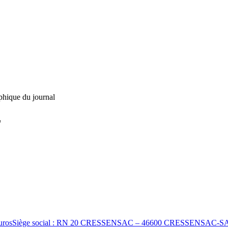
phique du journal
L
14 000 eurosSiège social : RN 20 CRESSENSAC – 46600 CRESSEN