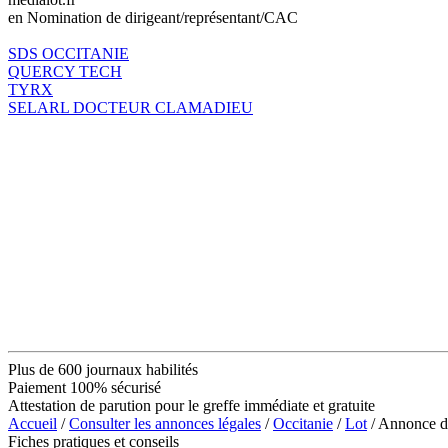
en Nomination de dirigeant/représentant/CAC
SDS OCCITANIE
QUERCY TECH
TYRX
SELARL DOCTEUR CLAMADIEU
Plus de 600 journaux habilités
Paiement 100% sécurisé
Attestation de parution pour le greffe immédiate et gratuite
Accueil
/
Consulter les annonces légales
/
Occitanie
/
Lot
/ Annonce d
Fiches pratiques et conseils