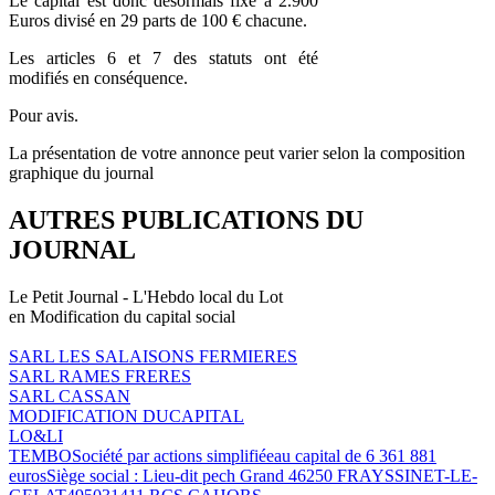
Le capital est donc désormais fixé à 2.900
Euros divisé en 29 parts de 100 € chacune.
Les articles 6 et 7 des statuts ont été
modifiés en conséquence.
Pour avis.
La présentation de votre annonce peut varier selon la composition
graphique du journal
AUTRES PUBLICATIONS DU
JOURNAL
Le Petit Journal - L'Hebdo local du Lot
en Modification du capital social
SARL LES SALAISONS FERMIERES
SARL RAMES FRERES
SARL CASSAN
MODIFICATION DUCAPITAL
LO&LI
TEMBOSociété par actions simplifiéeau capital de 6 361 881
eurosSiège social : Lieu-dit pech Grand 46250 FRAYSSINET-LE-