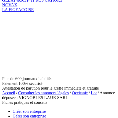
GELAT495031411 RCS CAHORS
NOVAX
LA FIGEACOISE
Plus de 600 journaux habilités
Paiement 100% sécurisé
Attestation de parution pour le greffe immédiate et gratuite
Accueil
/
Consulter les annonces légales
/
Occitanie
/
Lot
/ Annonce
déposée : VIGNOBLES LAUR SARL
Fiches pratiques et conseils
Créer son entreprise
Gérer son entreprise