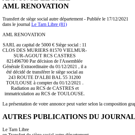
AML RENOVATION
Transfert de siège social autre département - Publiée le 17/12/2021
dans le journal
Le Tarn Libre (81)
AML RENOVATION
SARL au capital de 5000 € Siège social : 11
CLOS DES MURIERS 81570 VIELMUR-
SUR-AGOUT RCS CASTRES
821496700 Par décision de l'Assemblée
Générale Extraordinaire du 01/12/2021 , il a
été décidé de transférer le siège social au
243 ROUTE D'ALBI BAL 55 31200
TOULOUSE à compter du 01/12/2021 .
Radiation au RCS de CASTRES et
immatriculation au RCS de TOULOUSE.
La présentation de votre annonce peut varier selon la composition gra
AUTRES PUBLICATIONS DU JOURNA
Le Tarn Libre
en Transfert de siège social autre département