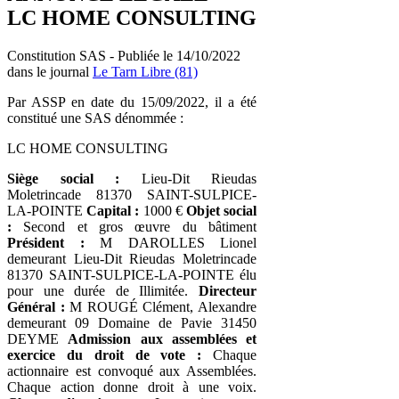
LC HOME CONSULTING
Constitution SAS - Publiée le 14/10/2022
dans le journal
Le Tarn Libre (81)
Par ASSP en date du 15/09/2022, il a été
constitué une SAS dénommée :
LC HOME CONSULTING
Siège social :
Lieu-Dit Rieudas
Moletrincade 81370 SAINT-SULPICE-
LA-POINTE
Capital :
1000 €
Objet social
:
Second et gros œuvre du bâtiment
Président :
M DAROLLES Lionel
demeurant Lieu-Dit Rieudas Moletrincade
81370 SAINT-SULPICE-LA-POINTE élu
pour une durée de Illimitée.
Directeur
Général :
M ROUGÉ Clément, Alexandre
demeurant 09 Domaine de Pavie 31450
DEYME
Admission aux assemblées et
exercice du droit de vote :
Chaque
actionnaire est convoqué aux Assemblées.
Chaque action donne droit à une voix.