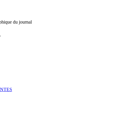
phique du journal
L
ENTES