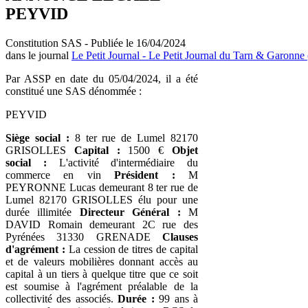
PEYVID
Constitution SAS - Publiée le 16/04/2024
dans le journal
Le Petit Journal - Le Petit Journal du Tarn & Garonne 
Par ASSP en date du 05/04/2024, il a été
constitué une SAS dénommée :
PEYVID
Siège social :
8 ter rue de Lumel 82170
GRISOLLES
Capital :
1500 €
Objet
social :
L'activité d'intermédiaire du
commerce en vin
Président :
M
PEYRONNE Lucas demeurant 8 ter rue de
Lumel 82170 GRISOLLES élu pour une
durée illimitée
Directeur Général :
M
DAVID Romain demeurant 2C rue des
Pyrénées 31330 GRENADE
Clauses
d'agrément :
La cession de titres de capital
et de valeurs mobilières donnant accès au
capital à un tiers à quelque titre que ce soit
est soumise à l'agrément préalable de la
collectivité des associés.
Durée :
99 ans à