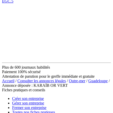
EGC.5
Plus de 600 journaux habilités
Paiement 100% sécurisé
Attestation de parution pour le greffe immédiate et gratuite
Accueil
/
Consulter les annonces légales
/
Outre-mer
/
Guadeloupe
/
Annonce déposée : KARAÏB OR VERT
Fiches pratiques et conseils
Créer son entreprise
Gérer son entreprise
Fermer son entreprise
Toutes nos fiches pratiques