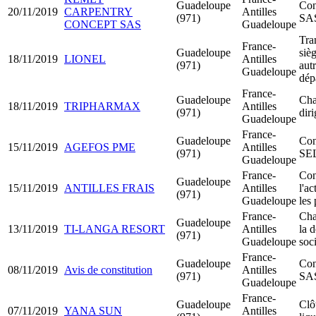
Guadeloupe
Con
20/11/2019
CARPENTRY
Antilles
(971)
SA
CONCEPT SAS
Guadeloupe
Tra
France-
Guadeloupe
sièg
18/11/2019
LIONEL
Antilles
(971)
aut
Guadeloupe
dép
France-
Guadeloupe
Cha
18/11/2019
TRIPHARMAX
Antilles
(971)
dir
Guadeloupe
France-
Guadeloupe
Con
15/11/2019
AGEFOS PME
Antilles
(971)
SE
Guadeloupe
France-
Con
Guadeloupe
15/11/2019
ANTILLES FRAIS
Antilles
l'ac
(971)
Guadeloupe
les 
France-
Cha
Guadeloupe
13/11/2019
TI-LANGA RESORT
Antilles
la 
(971)
Guadeloupe
soci
France-
Guadeloupe
Con
08/11/2019
Avis de constitution
Antilles
(971)
SA
Guadeloupe
France-
Guadeloupe
Clô
07/11/2019
YANA SUN
Antilles