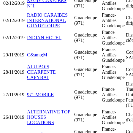
REGIE CARAIBES
Guadeloupe
Cha
02/12/2019
Antilles
N°1
(971)
dir
Guadeloupe
RADIO CARAIBES
France-
Guadeloupe
Cha
02/12/2019
INTERNATIONAL
Antilles
(971)
dir
GUADELOUPE
Guadeloupe
France-
Guadeloupe
Dis
02/12/2019
INDIAN HOTEL
Antilles
(971)
clô
Guadeloupe
France-
Guadeloupe
Con
29/11/2019
C&amp;M
Antilles
(971)
SA
Guadeloupe
ALU BOIS
France-
Guadeloupe
Con
28/11/2019
CHARPENTE
Antilles
(971)
SA
CAPYBAT
Guadeloupe
Dis
France-
Tra
Guadeloupe
27/11/2019
971 MOBILE
Antilles
Uni
(971)
Guadeloupe
Pat
(T
ALTERNATIVE TOP
France-
Guadeloupe
Cha
26/11/2019
HOUSES
Antilles
(971)
d'ob
LOCATIONS
Guadeloupe
France-
Guadeloupe
Con