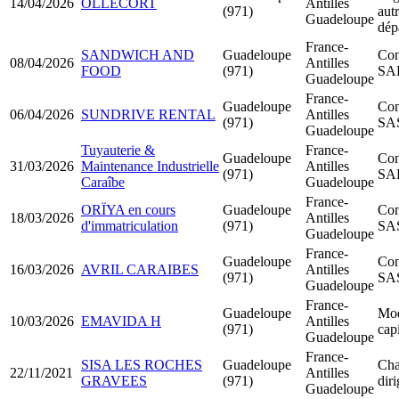
14/04/2026
OLLECORT
Antilles
(971)
aut
Guadeloupe
dép
France-
SANDWICH AND
Guadeloupe
Con
08/04/2026
Antilles
FOOD
(971)
SA
Guadeloupe
France-
Guadeloupe
Con
06/04/2026
SUNDRIVE RENTAL
Antilles
(971)
SA
Guadeloupe
Tuyauterie &
France-
Guadeloupe
Con
31/03/2026
Maintenance Industrielle
Antilles
(971)
SA
Caraîbe
Guadeloupe
France-
ORÏYA en cours
Guadeloupe
Con
18/03/2026
Antilles
d'immatriculation
(971)
SA
Guadeloupe
France-
Guadeloupe
Con
16/03/2026
AVRIL CARAIBES
Antilles
(971)
SA
Guadeloupe
France-
Guadeloupe
Mod
10/03/2026
EMAVIDA H
Antilles
(971)
capi
Guadeloupe
France-
SISA LES ROCHES
Guadeloupe
Cha
22/11/2021
Antilles
GRAVEES
(971)
dir
Guadeloupe