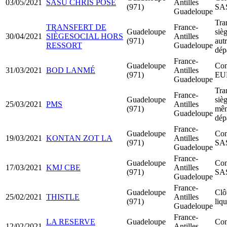
03/05/2021
SASU CHRIS POSE
Antilles
(971)
SA
Guadeloupe
Tra
TRANSFERT DE
France-
Guadeloupe
sièg
30/04/2021
SIÈGESOCIAL HORS
Antilles
(971)
aut
RESSORT
Guadeloupe
dép
France-
Guadeloupe
Con
31/03/2021
BOD LANMÉ
Antilles
(971)
EU
Guadeloupe
Tra
France-
Guadeloupe
sièg
25/03/2021
PMS
Antilles
(971)
mê
Guadeloupe
dép
France-
Guadeloupe
Con
19/03/2021
KONTAN ZOT LA
Antilles
(971)
SA
Guadeloupe
France-
Guadeloupe
Con
17/03/2021
KMJ CBE
Antilles
(971)
SA
Guadeloupe
France-
Guadeloupe
Clô
25/02/2021
THISTLE
Antilles
(971)
liq
Guadeloupe
France-
LA RESERVE
Guadeloupe
Con
12/02/2021
Antilles