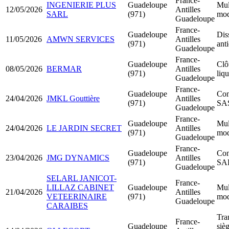
France-
INGENIERIE PLUS
Guadeloupe
Mul
12/05/2026
Antilles
SARL
(971)
mod
Guadeloupe
France-
Guadeloupe
Dis
11/05/2026
AMWN SERVICES
Antilles
(971)
ant
Guadeloupe
France-
Guadeloupe
Clô
08/05/2026
BERMAR
Antilles
(971)
liq
Guadeloupe
France-
Guadeloupe
Con
24/04/2026
JMKL Gouttière
Antilles
(971)
SA
Guadeloupe
France-
Guadeloupe
Mul
24/04/2026
LE JARDIN SECRET
Antilles
(971)
mod
Guadeloupe
France-
Guadeloupe
Con
23/04/2026
JMG DYNAMICS
Antilles
(971)
SA
Guadeloupe
SELARL JANICOT-
France-
LILLAZ CABINET
Guadeloupe
Mul
21/04/2026
Antilles
VETEERINAIRE
(971)
mod
Guadeloupe
CARAIBES
Tra
France-
Guadeloupe
sièg