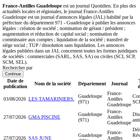
France-Antilles Guadeloupe
est un journal Quotidien. En plus des
actualités locales et régionales, le journal France-Antilles
Guadeloupe est un journal d'annonces légales (JAL) habilité par la
préfecture du département 971 - Guadeloupe à publier les annonces
légales : création de société ; nomination de gérant / président ;
augmentation et réduction de capital social ; nomination de
commissaire aux comptes ; liquidation de la société ; transfert de
siège social ; TUP / dissolution sans liquidation. Les annonces
légales publiées dans un JAL concernent toutes les formes juridiques
de sociétés : commerciales (SARL, SAS, SA) ou civiles (SCI, SCP,
SCM, SEL).
Rechercher par
Continue
Date de
Nom de la société
Département
Journal
publication
France-
Guadeloupe
Con
03/08/2026
LES TAMARINIERS.
Antilles
(971)
SC
Guadeloupe
France-
Guadeloupe
Dis
27/07/2026
GMA PISCINE
Antilles
(971)
ant
Guadeloupe
Dém
France-
Guadeloupe
Rév
27/07/2026
SAS JUNE
Antilles