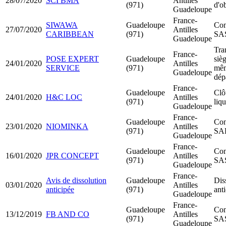
28/07/2020
SCI BMA
Antilles
(971)
d'ob
Guadeloupe
France-
SIWAWA
Guadeloupe
Con
27/07/2020
Antilles
CARIBBEAN
(971)
SA
Guadeloupe
Tra
France-
POSE EXPERT
Guadeloupe
sièg
24/01/2020
Antilles
SERVICE
(971)
mê
Guadeloupe
dép
France-
Guadeloupe
Clô
24/01/2020
H&C LOC
Antilles
(971)
liq
Guadeloupe
France-
Guadeloupe
Con
23/01/2020
NIOMINKA
Antilles
(971)
SA
Guadeloupe
France-
Guadeloupe
Con
16/01/2020
JPR CONCEPT
Antilles
(971)
SA
Guadeloupe
France-
Avis de dissolution
Guadeloupe
Dis
03/01/2020
Antilles
anticipée
(971)
ant
Guadeloupe
France-
Guadeloupe
Con
13/12/2019
FB AND CO
Antilles
(971)
SA
Guadeloupe