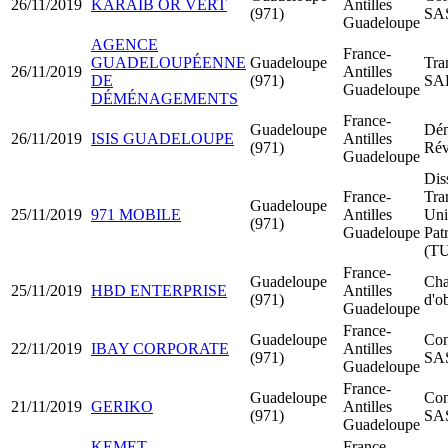
26/11/2019
KARAÏB OR VERT
Antilles
(971)
SA
Guadeloupe
AGENCE
France-
GUADELOUPÉENNE
Guadeloupe
Tra
26/11/2019
Antilles
DE
(971)
SA
Guadeloupe
DÉMÉNAGEMENTS
France-
Guadeloupe
Dém
26/11/2019
ISIS GUADELOUPE
Antilles
(971)
Rév
Guadeloupe
Dis
France-
Tra
Guadeloupe
25/11/2019
971 MOBILE
Antilles
Uni
(971)
Guadeloupe
Pat
(T
France-
Guadeloupe
Cha
25/11/2019
HBD ENTERPRISE
Antilles
(971)
d'ob
Guadeloupe
France-
Guadeloupe
Con
22/11/2019
IBAY CORPORATE
Antilles
(971)
SA
Guadeloupe
France-
Guadeloupe
Con
21/11/2019
GERIKO
Antilles
(971)
SA
Guadeloupe
KEMET
France-