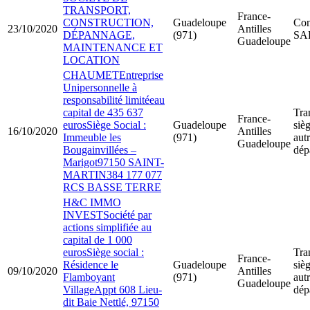
TRANSPORT,
France-
CONSTRUCTION,
Guadeloupe
Con
23/10/2020
Antilles
DÉPANNAGE,
(971)
SA
Guadeloupe
MAINTENANCE ET
LOCATION
CHAUMETEntreprise
Unipersonnelle à
responsabilité limitéeau
capital de 435 637
Tra
France-
eurosSiège Social :
Guadeloupe
sièg
16/10/2020
Antilles
Immeuble les
(971)
aut
Guadeloupe
Bougainvillées –
dép
Marigot97150 SAINT-
MARTIN384 177 077
RCS BASSE TERRE
H&C IMMO
INVESTSociété par
actions simplifiée au
capital de 1 000
eurosSiège social :
Tra
France-
Résidence le
Guadeloupe
sièg
09/10/2020
Antilles
Flamboyant
(971)
aut
Guadeloupe
VillageAppt 608 Lieu-
dép
dit Baie Nettlé, 97150