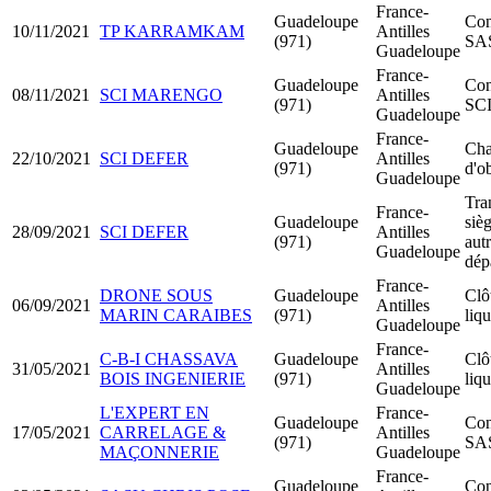
France-
Guadeloupe
Con
10/11/2021
TP KARRAMKAM
Antilles
(971)
SA
Guadeloupe
France-
Guadeloupe
Con
08/11/2021
SCI MARENGO
Antilles
(971)
SC
Guadeloupe
France-
Guadeloupe
Cha
22/10/2021
SCI DEFER
Antilles
(971)
d'ob
Guadeloupe
Tra
France-
Guadeloupe
sièg
28/09/2021
SCI DEFER
Antilles
(971)
aut
Guadeloupe
dép
France-
DRONE SOUS
Guadeloupe
Clô
06/09/2021
Antilles
MARIN CARAIBES
(971)
liq
Guadeloupe
France-
C-B-I CHASSAVA
Guadeloupe
Clô
31/05/2021
Antilles
BOIS INGENIERIE
(971)
liq
Guadeloupe
L'EXPERT EN
France-
Guadeloupe
Con
17/05/2021
CARRELAGE &
Antilles
(971)
SA
MAÇONNERIE
Guadeloupe
France-
Guadeloupe
Con