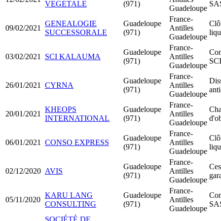
VEGETALE
(971)
SA
Guadeloupe
France-
GENEALOGIE
Guadeloupe
Clô
09/02/2021
Antilles
SUCCESSORALE
(971)
liq
Guadeloupe
France-
Guadeloupe
Con
03/02/2021
SCI KALAUMA
Antilles
(971)
SC
Guadeloupe
France-
Guadeloupe
Dis
26/01/2021
CYRNA
Antilles
(971)
ant
Guadeloupe
France-
KHEOPS
Guadeloupe
Cha
20/01/2021
Antilles
INTERNATIONAL
(971)
d'ob
Guadeloupe
France-
Guadeloupe
Clô
06/01/2021
CONSO EXPRESS
Antilles
(971)
liq
Guadeloupe
France-
Guadeloupe
Ces
02/12/2020
AVIS
Antilles
(971)
gar
Guadeloupe
France-
KARU LANG
Guadeloupe
Con
05/11/2020
Antilles
CONSULTING
(971)
SA
Guadeloupe
SOCIÉTÉ DE