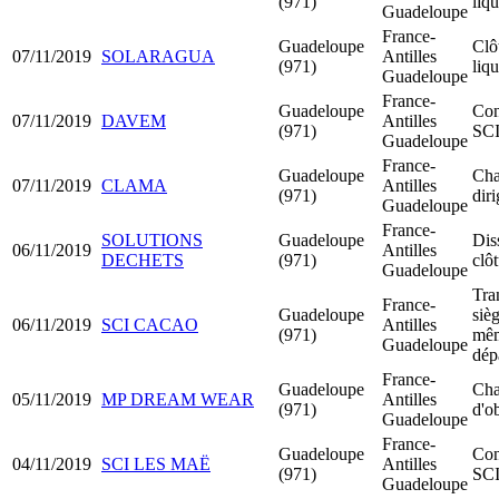
(971)
liq
Guadeloupe
France-
Guadeloupe
Clô
07/11/2019
SOLARAGUA
Antilles
(971)
liq
Guadeloupe
France-
Guadeloupe
Con
07/11/2019
DAVEM
Antilles
(971)
SC
Guadeloupe
France-
Guadeloupe
Cha
07/11/2019
CLAMA
Antilles
(971)
dir
Guadeloupe
France-
SOLUTIONS
Guadeloupe
Dis
06/11/2019
Antilles
DECHETS
(971)
clô
Guadeloupe
Tra
France-
Guadeloupe
sièg
06/11/2019
SCI CACAO
Antilles
(971)
mê
Guadeloupe
dép
France-
Guadeloupe
Cha
05/11/2019
MP DREAM WEAR
Antilles
(971)
d'ob
Guadeloupe
France-
Guadeloupe
Con
04/11/2019
SCI LES MAË
Antilles
(971)
SC
Guadeloupe