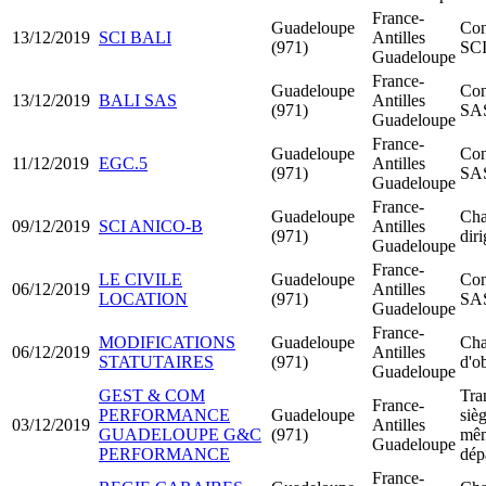
France-
Guadeloupe
Con
13/12/2019
SCI BALI
Antilles
(971)
SC
Guadeloupe
France-
Guadeloupe
Con
13/12/2019
BALI SAS
Antilles
(971)
SA
Guadeloupe
France-
Guadeloupe
Con
11/12/2019
EGC.5
Antilles
(971)
SA
Guadeloupe
France-
Guadeloupe
Cha
09/12/2019
SCI ANICO-B
Antilles
(971)
dir
Guadeloupe
France-
LE CIVILE
Guadeloupe
Con
06/12/2019
Antilles
LOCATION
(971)
SA
Guadeloupe
France-
MODIFICATIONS
Guadeloupe
Cha
06/12/2019
Antilles
STATUTAIRES
(971)
d'ob
Guadeloupe
GEST & COM
Tra
France-
PERFORMANCE
Guadeloupe
sièg
03/12/2019
Antilles
GUADELOUPE G&C
(971)
mê
Guadeloupe
PERFORMANCE
dép
France-