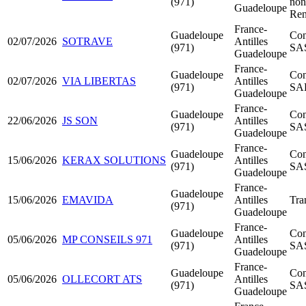
(971)
non
Guadeloupe
Ren
France-
Guadeloupe
Con
02/07/2026
SOTRAVE
Antilles
(971)
SA
Guadeloupe
France-
Guadeloupe
Con
02/07/2026
VIA LIBERTAS
Antilles
(971)
SA
Guadeloupe
France-
Guadeloupe
Con
22/06/2026
JS SON
Antilles
(971)
SA
Guadeloupe
France-
Guadeloupe
Con
15/06/2026
KERAX SOLUTIONS
Antilles
(971)
SA
Guadeloupe
France-
Guadeloupe
15/06/2026
EMAVIDA
Antilles
Tra
(971)
Guadeloupe
France-
Guadeloupe
Con
05/06/2026
MP CONSEILS 971
Antilles
(971)
SA
Guadeloupe
France-
Guadeloupe
Con
05/06/2026
OLLECORT ATS
Antilles
(971)
SA
Guadeloupe