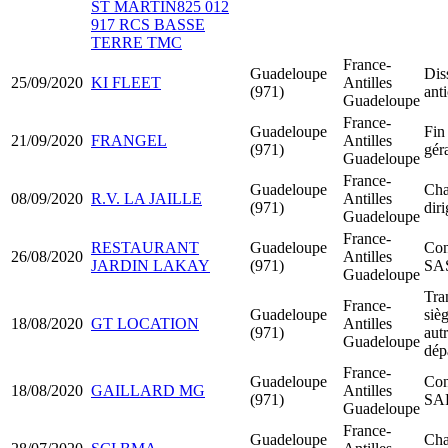
ST MARTIN825 012
917 RCS BASSE
TERRE TMC
France-
Guadeloupe
Dis
25/09/2020
KI FLEET
Antilles
(971)
ant
Guadeloupe
France-
Guadeloupe
Fin
21/09/2020
FRANGEL
Antilles
(971)
gér
Guadeloupe
France-
Guadeloupe
Cha
08/09/2020
R.V. LA JAILLE
Antilles
(971)
dir
Guadeloupe
France-
RESTAURANT
Guadeloupe
Con
26/08/2020
Antilles
JARDIN LAKAY
(971)
SA
Guadeloupe
Tra
France-
Guadeloupe
sièg
18/08/2020
GT LOCATION
Antilles
(971)
aut
Guadeloupe
dép
France-
Guadeloupe
Con
18/08/2020
GAILLARD MG
Antilles
(971)
SA
Guadeloupe
France-
Guadeloupe
Cha