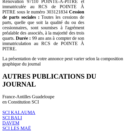
Rénovation 97110 POINTE-À-PITRE et
immatriculée au RCS de POINTE À
PITRE sous le numéro 303121834
Cession
de parts sociales :
Toutes les cessions de
parts, quelle que soit la qualité du ou des
cessionnaires, sont soumises à l'agrément
préalable des associés, à la majorité des trois
quarts.
Durée :
99 ans ans à compter de son
immatriculation au RCS de POINTE À
PITRE.
La présentation de votre annonce peut varier selon la composition
graphique du journal
AUTRES PUBLICATIONS DU
JOURNAL
France-Antilles Guadeloupe
en Constitution SCI
SCI KALAUMA
SCI BALI
DAVEM
SCI LES MAË