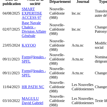
Département
Journal
Typo
publication
société
SMART
Nouvelle-
Transfer
04/08/2025
EXPERTISE
Calédonie
lnc.nc
autre d
ACCESS 97
(988)
Base Navale
Nouvelle-
Chaleix -
Change
02/07/2025
Calédonie
lnc.nc
Division Affaire
Patron
(988)
Générale
Nouvelle-
Modifica
23/05/2024
KAYOO
Calédonie
Actu.nc
social
(988)
Nouvelle-
Form@legales -
Nominat
09/11/2023
Calédonie
Actu.nc
SPFL
dirigea
(988)
Nouvelle-
Form@legales -
09/11/2023
Calédonie
Actu.nc
Changem
SPFL
(988)
Nouvelle-
Les Nouvelles
11/04/2023
HR PATH NC
Calédonie
Changem
Calédoniennes
(988)
Nouvelle-
MAGULU
Les Nouvelles
03/10/2022
Calédonie
Texte li
David Gabriel
Calédoniennes
(988)