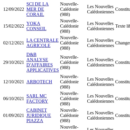
SCI DE LA
Nouvelle-
Les Nouvelles
12/09/2022
MER DE
Calédonie
Constit
Calédoniennes
CORAIL
(988)
Nouvelle-
YOKA
Les Nouvelles
15/02/2022
Calédonie
Texte li
CONSEIL
Calédoniennes
(988)
Nouvelle-
LA CENTRALE
Les Nouvelles
02/12/2021
Calédonie
Changem
AGRICOLE
Calédoniennes
(988)
D&B
Nouvelle-
ANALYSE
Les Nouvelles
29/10/2021
Calédonie
Constit
D'AFFAIRES
Calédoniennes
(988)
APPLICATIVES
Nouvelle-
Les Nouvelles
12/10/2021
ARBOTECH
Calédonie
Consti
Calédoniennes
(988)
Nouvelle-
SARL MC
Les Nouvelles
06/10/2021
Calédonie
Constit
FACTORY
Calédoniennes
(988)
CABINET
Nouvelle-
Les Nouvelles
01/09/2021
JURIDIQUE
Calédonie
Constit
Calédoniennes
PIAZZA
(988)
Nouvelle-
Les Nouvelles