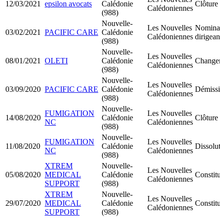
12/03/2021
epsilon avocats
Calédonie
Clôture 
Calédoniennes
(988)
Nouvelle-
Les Nouvelles
Nominat
03/02/2021
PACIFIC CARE
Calédonie
Calédoniennes
dirigea
(988)
Nouvelle-
Les Nouvelles
08/01/2021
OLETI
Calédonie
Changem
Calédoniennes
(988)
Nouvelle-
Les Nouvelles
03/09/2020
PACIFIC CARE
Calédonie
Démissi
Calédoniennes
(988)
Nouvelle-
FUMIGATION
Les Nouvelles
14/08/2020
Calédonie
Clôture 
NC
Calédoniennes
(988)
Nouvelle-
FUMIGATION
Les Nouvelles
11/08/2020
Calédonie
Dissolut
NC
Calédoniennes
(988)
XTREM
Nouvelle-
Les Nouvelles
05/08/2020
MEDICAL
Calédonie
Consti
Calédoniennes
SUPPORT
(988)
XTREM
Nouvelle-
Les Nouvelles
29/07/2020
MEDICAL
Calédonie
Consti
Calédoniennes
SUPPORT
(988)