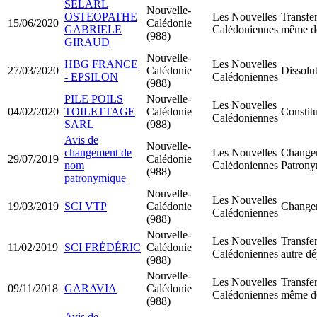
SELARL
Nouvelle-
OSTEOPATHE
Les Nouvelles
Transfer
15/06/2020
Calédonie
GABRIELE
Calédoniennes
même d
(988)
GIRAUD
Nouvelle-
HBG FRANCE
Les Nouvelles
27/03/2020
Calédonie
Dissolut
- EPSILON
Calédoniennes
(988)
PILE POILS
Nouvelle-
Les Nouvelles
04/02/2020
TOILETTAGE
Calédonie
Constit
Calédoniennes
SARL
(988)
Avis de
Nouvelle-
changement de
Les Nouvelles
Change
29/07/2019
Calédonie
nom
Calédoniennes
Patron
(988)
patronymique
Nouvelle-
Les Nouvelles
19/03/2019
SCI VTP
Calédonie
Changem
Calédoniennes
(988)
Nouvelle-
Les Nouvelles
Transfer
11/02/2019
SCI FRÉDÉRIC
Calédonie
Calédoniennes
autre d
(988)
Nouvelle-
Les Nouvelles
Transfer
09/11/2018
GARAVIA
Calédonie
Calédoniennes
même d
(988)
Avis de