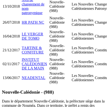
Nouvelle-
changement de
Les Nouvelles
Change
13/10/2018
Calédonie
nom
Calédoniennes
Patron
(988)
patronymique
Nouvelle-
Les Nouvelles
26/07/2018
HR PATH NC
Calédonie
Changem
Calédoniennes
(988)
Nouvelle-
LE VERGER
Les Nouvelles
16/04/2018
Calédonie
Changem
DE TOMO
Calédoniennes
(988)
Nouvelle-
TARTINE &
Les Nouvelles
21/12/2017
Calédonie
Constit
CONFITURE
Calédoniennes
(988)
INSTITUT
Nouvelle-
Les Nouvelles
02/11/2017
CALÉDONIEN
Calédonie
Constit
Calédoniennes
DE LA MAIN
(988)
Nouvelle-
Les Nouvelles
13/06/2017
NEADENTAL
Calédonie
Constit
Calédoniennes
(988)
Nouvelle-Calédonie - (988)
Dans le département Nouvelle-Calédonie, la préfecture siège dans la
commune de Nouméa. Dans ce territoire, le préfet a remis des