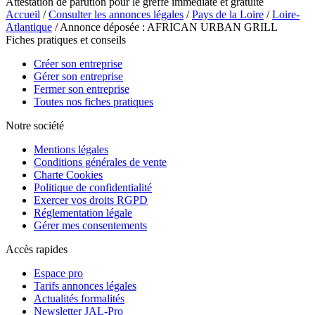
Attestation de parution pour le greffe immédiate et gratuite
Accueil
/
Consulter les annonces légales
/
Pays de la Loire
/
Loire-
Atlantique
/ Annonce déposée : AFRICAN URBAN GRILL
Fiches pratiques et conseils
Créer son entreprise
Gérer son entreprise
Fermer son entreprise
Toutes nos fiches pratiques
Notre société
Mentions légales
Conditions générales de vente
Charte Cookies
Politique de confidentialité
Exercer vos droits RGPD
Réglementation légale
Gérer mes consentements
Accès rapides
Espace pro
Tarifs annonces légales
Actualités formalités
Newsletter JAL-Pro